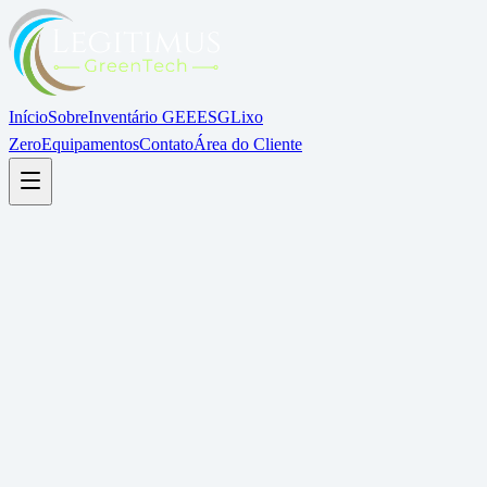
Início
Sobre
Inventário GEE
ESG
Lixo
Zero
Equipamentos
Contato
Área do Cliente
Painel de Sustentabilidade
Ao vivo
Emissões GEE
-23%