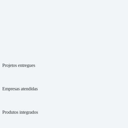
Plano de Ação
Concluído
Implementação
Em andamento
Pré-auditoria
Agendada
Visão ilustrativa do Portal do Cliente — dados fictícios
Projetos entregues
Empresas atendidas
Produtos integrados