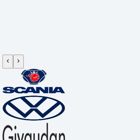
Atuamos com responsabilidade ambiental e visão de longo prazo,
desenvolvendo soluções que unem eficiência operacional, impacto
positivo e compromisso com a transformação sustentável dos
negócios.