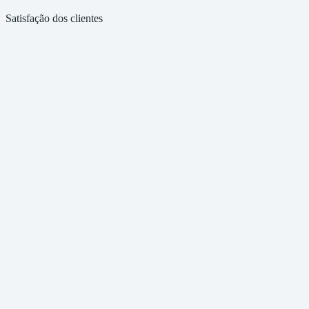
Satisfação dos clientes
Credenciados ILZB
Consultores e auditores credenciados pelo Instituto Lixo Zero Brasil
Auditores de Organismos Certificadores
Elaboração de inventários com olhar técnico e rigor de auditoria
ISO 9001