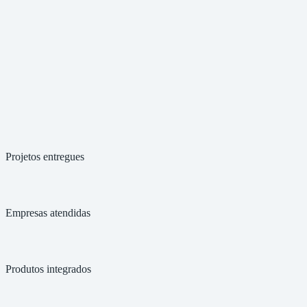
Plano de Ação
Concluído
Implementação
Em andamento
Pré-auditoria
Agendada
Visão ilustrativa do Portal do Cliente — dados fictícios
Projetos entregues
Empresas atendidas
Produtos integrados