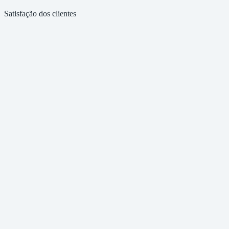
Satisfação dos clientes
Credenciados ILZB
Consultores e auditores credenciados pelo Instituto Lixo Zero Brasil
Auditores de Organismos Certificadores
Elaboração de inventários com olhar técnico e rigor de auditoria
ISO 9001