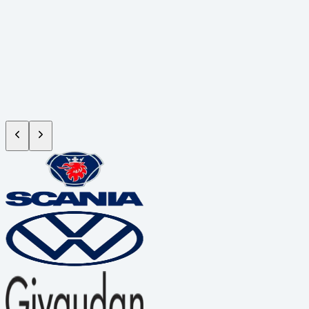
Atuamos com responsabilidade ambiental e visão de longo prazo,
desenvolvendo soluções que unem eficiência operacional, impacto
positivo e compromisso com a transformação sustentável dos
negócios.