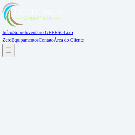
Início
Sobre
Inventário GEE
ESG
Lixo
Zero
Equipamentos
Contato
Área do Cliente
Painel de Sustentabilidade
Ao vivo
Emissões GEE
-23%