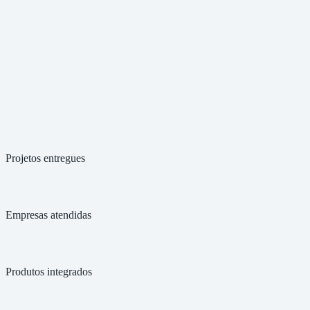
Plano de Ação
Concluído
Implementação
Em andamento
Pré-auditoria
Agendada
Visão ilustrativa do Portal do Cliente — dados fictícios
Projetos entregues
Empresas atendidas
Produtos integrados