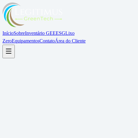
Início
Sobre
Inventário GEE
ESG
Lixo
Zero
Equipamentos
Contato
Área do Cliente
Painel de Sustentabilidade
Ao vivo
Emissões GEE
-23%