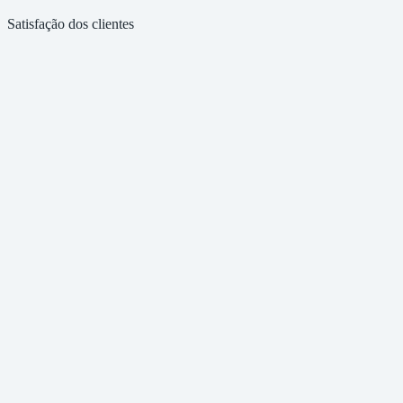
Satisfação dos clientes
Credenciados ILZB
Consultores e auditores credenciados pelo Instituto Lixo Zero Brasil
Auditores de Organismos Certificadores
Elaboração de inventários com olhar técnico e rigor de auditoria
ISO 9001