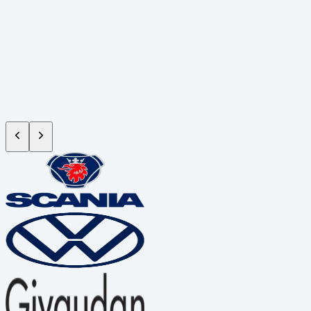
Atuamos com responsabilidade ambiental e visão de longo prazo,
desenvolvendo soluções que unem eficiência operacional, impacto
positivo e compromisso com a transformação sustentável dos
negócios.